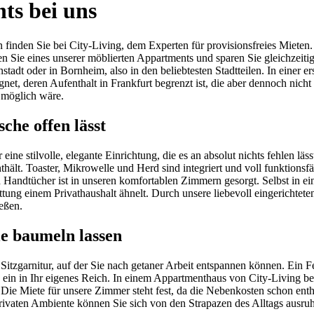
ts bei uns
 finden Sie bei City-Living, dem Experten für provisionsfreies Mieten.
n Sie eines unserer möblierten Appartments und sparen Sie gleichzeitig
adt oder in Bornheim, also in den beliebtesten Stadtteilen. In einer 
net, deren Aufenthalt in Frankfurt begrenzt ist, die aber dennoch nic
t möglich wäre.
che offen lässt
ne stilvolle, elegante Einrichtung, die es an absolut nichts fehlen lä
thält. Toaster, Mikrowelle und Herd sind integriert und voll funktionsf
Handtücher ist in unseren komfortablen Zimmern gesorgt. Selbst in ei
ttung einem Privathaushalt ähnelt. Durch unsere liebevoll eingerichte
eßen.
e baumeln lassen
tzgarnitur, auf der Sie nach getaner Arbeit entspannen können. Ein F
 ein in Ihr eigenes Reich. In einem Appartmenthaus von City-Living bew
Die Miete für unsere Zimmer steht fest, da die Nebenkosten schon enth
n, privaten Ambiente können Sie sich von den Strapazen des Alltags aus