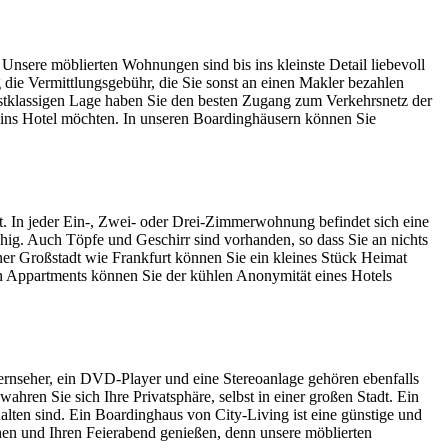
 Unsere möblierten Wohnungen sind bis ins kleinste Detail liebevoll
 die Vermittlungsgebühr, die Sie sonst an einen Makler bezahlen
erstklassigen Lage haben Sie den besten Zugang zum Verkehrsnetz der
ht ins Hotel möchten. In unseren Boardinghäusern können Sie
sst. In jeder Ein-, Zwei- oder Drei-Zimmerwohnung befindet sich eine
ähig. Auch Töpfe und Geschirr sind vorhanden, so dass Sie an nichts
ner Großstadt wie Frankfurt können Sie ein kleines Stück Heimat
ten Appartments können Sie der kühlen Anonymität eines Hotels
ernseher, ein DVD-Player und eine Stereoanlage gehören ebenfalls
ahren Sie sich Ihre Privatsphäre, selbst in einer großen Stadt. Ein
alten sind. Ein Boardinghaus von City-Living ist eine günstige und
ruhen und Ihren Feierabend genießen, denn unsere möblierten