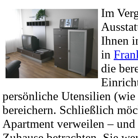
Im Verg
Ausstat
Ihnen 
in
Fran
die ber
Einric
persönliche Utensilien (wi
bereichern. Schließlich möc
Apartment verweilen – und 
Zuhause betrachten. Sie wer